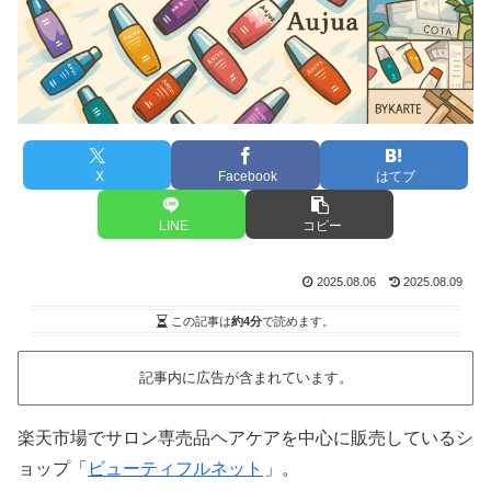
X
Facebook
はてブ
LINE
コピー
2025.08.06
2025.08.09
この記事は
約4分
で読めます。
記事内に広告が含まれています。
楽天市場でサロン専売品ヘアケアを中心に販売しているシ
ョップ「
ビューティフルネット
」。