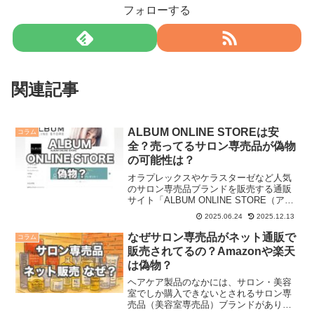
フォローする
関連記事
ALBUM ONLINE STOREは安
コラム
全？売ってるサロン専売品が偽物
の可能性は？
オラプレックスやケラスターゼなど人気
のサロン専売品ブランドを販売する通販
サイト「ALBUM ONLINE STORE（アル
バムオンラインストア）」。公式通販の
2025.06.24
2025.12.13
ほか、楽天市場にもショップを出店して
おり、サロン専売品を販売しています
なぜサロン専売品がネット通販で
コラム
が、 「AL...
販売されてるの？Amazonや楽天
は偽物？
ヘアケア製品のなかには、サロン・美容
室でしか購入できないとされるサロン専
売品（美容室専売品）ブランドがありま