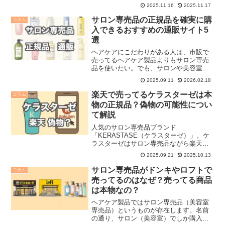
す。そんな、サロン専売品ブランドのヘ
2025.11.16
2025.11.17
アケア製品が最近はネット通販で売られ
ているのをよく目にします。 サロン専売
サロン専売品の正規品を確実に購
コラム
品がネット通販で売られ...
入できるおすすめの通販サイト5
選
ヘアケアにこだわりがある人は、市販で
売ってるヘアケア製品よりもサロン専売
品を使いたい。でも、サロンや美容室で
購入するのはハードルが高い。そんな人
2025.09.11
2026.02.18
には、ネット通販が便利です。しかし、
ネット通販でサロン専売品を購入するの
楽天で売ってるケラスターゼは本
コラム
は偽物や非正規品が怖いと...
物の正規品？偽物の可能性につい
て解説
人気のサロン専売品ブランド
「KERASTASE（ケラスターゼ）」。ケ
ラスターゼはサロン専売品ながら楽天市
場でも売っていて気軽に購入することが
2025.09.21
2025.10.13
できますが、 楽天で売ってるケラスター
ゼは本物なの？ 楽天で売ってるケラスタ
サロン専売品がドンキやロフトで
コラム
ーゼが偽物の可能性は？ ...
売ってるのはなぜ？売ってる商品
は本物なの？
ヘアケア製品ではサロン専売品（美容室
専売品）というものが存在します。名前
の通り、サロン（美容室）でしか購入で