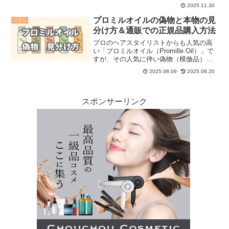
きない製品です。しかし、市販の店舗で
2025.11.30
あるドンキホーテ・ロフト・東急ハンズ
などのディスカウントストアやバラエテ
プロミルオイルの偽物と本物の見
コラム
ィショップでサロン専売品...
分け方＆通販での正規品購入方法
プロのヘアスタイリストからも人気の高
い「プロミルオイル（Promille Oil）」で
すが、その人気に伴い偽物（模倣品）が
出回っているという報告もあります。誤
2025.08.09
2025.09.20
って偽物を購入してしまうと、髪や頭皮
への悪影響や正規品とは異なる香りや使
用感に悩ま...
スポンサーリンク