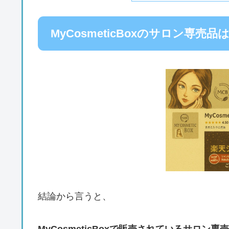
MyCosmeticBoxのサロン専売品
結論から言うと、
MyCosmeticBoxで販売されているサロ