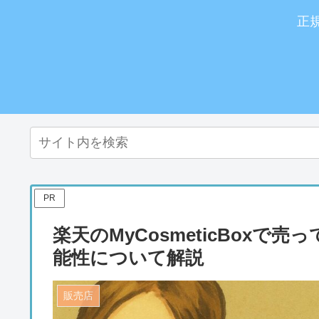
正
PR
楽天のMyCosmeticBox
能性について解説
販売店