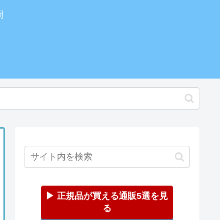
問
▶ 正規品が買える通販5選を見
る