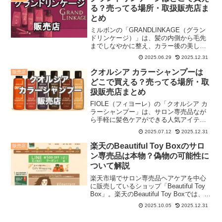
地よさをまとえ...
る？売ってる場所・取扱販売店ま
とめ
ミルボンの「GRANDLINKAGE（グラン
ドリンケージ）」は、髪の内側から毛先
までしなやかに整え、カラー後の美しさ
を長持ちさせるシリーズ。そんな、グラ
2025.06.29
2025.12.31
ンドリンケージを売ってる場所・取扱販
売店をまとめました。市販・実店舗まず
クオルシア カラーシャンプーは
販売店
は、市販・実店舗...
どこで買える？売ってる場所・取
扱販売店まとめ
FIOLE（フィヨーレ）の「クオルシア カ
ラーシャンプー」は、サロン専売品なが
ら手軽に髪色ケアができる人気アイテム
です。アミノ酸系のやさしい処方で、13
2025.07.12
2025.12.31
種の植物エキスや加水分解ケラチンを配
合し、繰り返し染めた髪に潤いを与えつ
楽天のBeautiful Toy Boxのサロ
販売店
つ「色持ち」「発...
ン専売品は本物？偽物の可能性に
ついて解説
楽天市場でサロン専売品ヘアケアを中心
に販売しているショップ「Beautiful Toy
Box」。楽天のBeautiful Toy Boxでは、市
販の店舗ではなかなか売っていないサロ
2025.10.05
2025.12.31
ン専売品ヘアケアなどが多数、販売され
ており、楽天で簡単にサ...