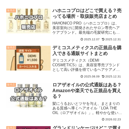
ハホニコプロはどこで買える？売
販売店
ってる場所・取扱販売店まとめ
HAHONICO PRO（ハホニコプロ）は、
美容室向けに開発されたサロン専売ヘア
ケアブランド。最先端の毛髪研究にもと
づき、髪の主成分であるケラチンやP.P.T
2025.12.07
2025.12.31
系界面活性剤などを贅沢に配合し、ダメ
ージ補修と質感アップの両方をねらった
デミコスメティクスの正規品を購
販売店
シリーズと...
入できる通販サイトまとめ
デミコスメティクス（DEMI
COSMETICS）は、美容室専売ブランド
として高い評価を得ているヘアケアメー
カーです。 フローディア ミレアム デミ
2025.08.09
2025.12.31
ドゥ ユント ヘアシーズンズ ビオーブ コ
ンポジオ など髪質や仕上がりに合わせた
ロアザオイルの公式通販はある？
販売店
多彩なシリー...
Amazonや楽天でも正規品を買え
る？
髪にうるおいとツヤを与え、まとまりの
ある質感へ導くヘアオイル「LOA THE
OIL（ロアザオイル）」。軽やかな使い心
地で、毎日のケアにもスタイリングの仕
2026.02.23
上げにも使いやすいのが魅力です。ふん
わりと上品に香り、髪が揺れるたびに心
グランドリンケージはどこで買え
販売店